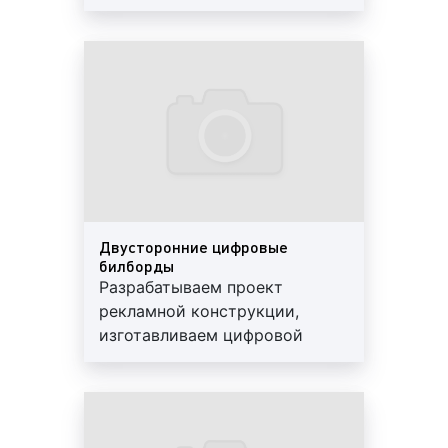
экран, изготавливаем
металлический каркас,
доставляем и устанавливаем
Цифровые (диджитал) билборды. Пример 4
цифровой билборд
Цифровые (диджитал) билборды. Пример 5
Какие бывают виды цифровых
билбордов?
Двусторонние цифровые
Существует большое количество цифровых
билборды
билбордов. Все цифровые экраны могут
Разрабатываем проект
отличаться друг от друга по различным
рекламной конструкции,
основаниям. Так, цифровые билборды
изготавливаем цифровой
различаются:
экран, изготавливаем
металлический каркас,
моделью светодиодного экрана;
доставляем и устанавливаем
шагом пикселя;
цифровой билборд
типом диодов;