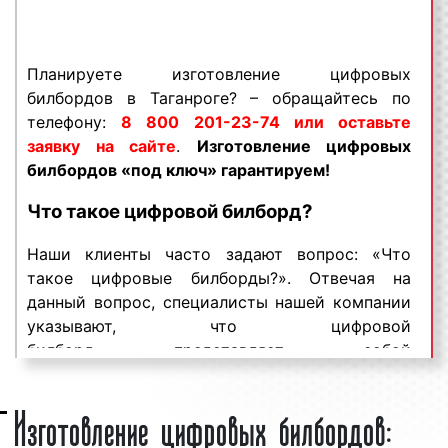
по телефону:
8 800 201-23-74 или оставьте
заявку на сайте
.
Изготовление цифровых
билбордов «под ключ» гарантируем!
Планируете изготовление цифровых
Цифровые билборды пользуются
большим
билбордов в Таганроге? – обращайтесь по
спросом
среди представителей бизнеса.
телефону:
8 800 201-23-74 или оставьте
Востребованность данного вида рекламной
заявку на сайте
.
Изготовление цифровых
конструкции объясняется целым рядом
билбордов «под ключ» гарантируем!
факторов:
Что такое цифровой билборд?
хорошая заметность;
Наши клиенты часто задают вопрос: «Что
массовый охват аудитории;
такое цифровые билборды?». Отвечая на
разнообразие форм и характеристик;
данный вопрос, специалисты нашей компании
непрерывное воздействие на целевую
указывают, что цифровой
аудиторию;
билборд представляет собой
низкие цены и регулярные скидки.
разновидность
светодиодного экрана
,
Цифровые билборды являются эффективным
Изготовление цифровых билбордов:
который устанавливается на улицах города и
средством для рекламирования товаров и
предназначен для трансляции рекламы в виде
услуг с целью увеличения потока клиентов и
текстовых сообщений,
анимации
,