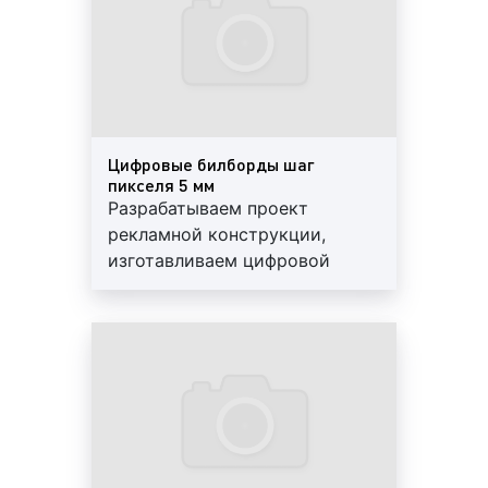
размерами рекламного поля;
яркостью;
потребляемой мощностью;
разрешением пикселей;
дистанцией обзора;
классом защиты экрана;
Цифровые билборды шаг
весом экрана и другими параметрами.
пикселя 5 мм
Разрабатываем проект
Каждый год появляются новые виды цифровых
рекламной конструкции,
билбордов. Производители постоянно
изготавливаем цифровой
улучшают технические характеристики
экран, изготавливаем
светодиодных конструкций, делая их более
металлический каркас,
производительными и функциональными. Наша
доставляем и устанавливаем
компания работает как с отечественными
цифровой билборд
производителями светодиодной продукции,
так и с зарубежными поставщиками. Мы
предлагаем своим клиентам только
проверенные светодиодные экраны,
зарекомендовавшие себя с лучшей стороны.