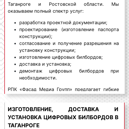
Таганроге и Ростовской области. Мы
оказываем полный спектр услуг:
разработка проектной документации;
проектирование (изготовление паспорта
конструкции);
согласование и получение разрешения на
установку конструкции;
изготовление цифровых билбордов;
доставка и установка;
демонтаж цифровых билбордов при
необходимости.
РПК «Фасад Медиа Групп» предлагает гибкие
условия и выгодные цены изготовления
цифровых билбордов в Таганроге и Ростовской
ИЗГОТОВЛЕНИЕ, ДОСТАВКА И
области. Для получения коммерческого
предложения по изготовлению и установке
УСТАНОВКА ЦИФРОВЫХ БИЛБОРДОВ В
диджитал билбордов в Таганроге обращайтесь
ТАГАНРОГЕ