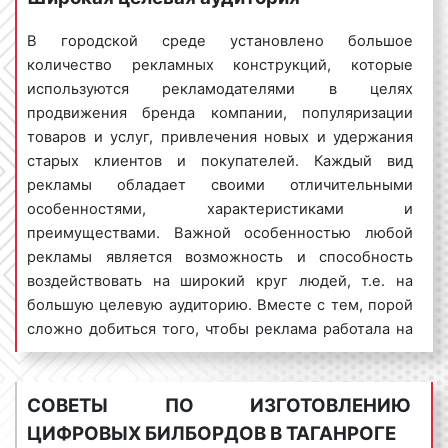
изготовлению цифровых билбордов. После
В городской среде установлено большое
получения указанной информации наши
количество рекламных конструкций, которые
менеджеры смогут подготовить коммерческое
используются рекламодателями в целях
предложение с учетом ваших целей и задач.
продвижения бренда компании, популяризации
товаров и услуг, привлечения новых и удержания
старых клиентов и покупателей. Каждый вид
Целевая аудитория рекламы в
рекламы обладает своими отличительными
Таганроге
особенностями, характеристиками и
преимуществами. Важной особенностью любой
Для получения максимального эффекта от
рекламы является возможность и способность
установки цифровых билбордов в Таганроге
воздействовать на широкий круг людей, т.е. на
необходимо точно определить целевую
большую целевую аудиторию. Вместе с тем, порой
аудиторию, на которую ориентирован
сложно добиться того, чтобы реклама работала на
рекламируемый бренд. Данный фактор,
большую группу людей. Зачастую, рекламное
зачастую, является краеугольным, особенно
объявление воздействует только на
для тех рекламодателей, у которых скромный
потенциальных заказчиков и клиентов, не
СОВЕТЫ ПО ИЗГОТОВЛЕНИЮ
рекламный бюджет. Для чего необходимо
затрагивая тех людей, которым данное рекламное
ЦИФРОВЫХ БИЛБОРДОВ В ТАГАНРОГЕ
точно знать целевую аудиторию? Точечно