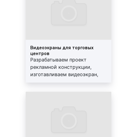
рекламной конструкции;
конструктив видеоэкранов
: на стоимость
изготовления видеоэкранов значительно
влияет количество конструктивных
элементов, входящих в их состав: чем
больше необходимо изготовить
конструктивных элементов, тем выше
Видеоэкраны для торговых
центров
будет цена заказа. Однако, в нашей
Разрабатываем проект
компании предусмотрены прогрессивные
рекламной конструкции,
скидки на объем заказа. Более подробную
изготавливаем видеоэкран,
информацию уточняйте у наших
изготавливаем металлический
менеджеров;
каркас, доставляем и
сезонность
изготовления
видеоэкранов
:
устанавливаем светодиодный
в январе, июне, июле, августе
экран
изготовление видеоэкранов, как правило,
стоит дешевле. Это объясняется тем, что
многие горожане разъезжаются и поток
заказов уменьшается. Весной, осенью, а
также в декабре количество заказов