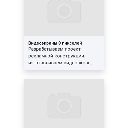
Видеоэкраны. Пример 4
Видеоэкраны. Пример 5
Видеоэкраны 8 пикселей
Какие бывают виды
видеоэкранов
?
Разрабатываем проект
рекламной конструкции,
Существует большое количество
изготавливаем видеоэкран,
видеоэкранов. Все цифровые экраны могут
изготавливаем металлический
отличаться друг от друга по различным
каркас, доставляем и
основаниям. Так, видеоэкраны различаются:
устанавливаем светодиодный
экран
моделью светодиодного экрана;
шагом пикселя;
типом диодов;
размерами рекламного поля;
яркостью;
потребляемой мощностью;