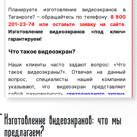
«под ключ» гарантируем!
Планируете изготовление видеоэкранов в
Видеоэкраны пользуются
Таганроге? – обращайтесь по телефону:
большим
8 800
спросом
201-23-74 или оставьте заявку на сайте
среди представителей бизнеса.
.
Востребованность данного вида рекламной
Изготовление видеоэкранов «под ключ»
конструкции объясняется целым рядом
гарантируем!
факторов:
Что такое
видеоэкран
?
хорошая заметность;
Наши клиенты часто задают вопрос: «Что
массовый охват аудитории;
такое видеоэкраны?». Отвечая на данный
разнообразие форм и характеристик;
вопрос, специалисты нашей компании
непрерывное воздействие на целевую
указывают, что видеоэкран представляет
аудиторию;
собой разновидность
светодиодного экрана
,
низкие цены и регулярные скидки.
который устанавливается на улицах города,
Видеоэкраны являются эффективным
внутри помещений, на фасадах зданий и
Изготовление видеоэкранов: что мы
средством для рекламирования товаров и
предназначен для трансляции рекламы в виде
предлагаем?
услуг с целью увеличения потока клиентов и
текстовых сообщений,
анимации
,
повышения процента продаж. Многие клиенты
видеороликов, слайдов, статичных заставок.
нашего рекламного агентства заказывают