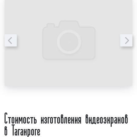
Целевая аудитория рекламы в
Таганроге
Для получения максимального эффекта от
установки видеоэкранов в Таганроге
необходимо точно определить целевую
аудиторию, на которую ориентирован
рекламируемый бренд. Данный фактор,
зачастую, является краеугольным, особенно
для тех рекламодателей, у которых скромный
рекламный бюджет. Для чего необходимо
точно знать целевую аудиторию? Точечно
Стоимость изготовления видеоэкранов
воздействуя на заранее определенную
аудиторию, можно достичь высокой
в Таганроге
эффективности при установке рекламной
конструкции в том или ином месте что, в свою