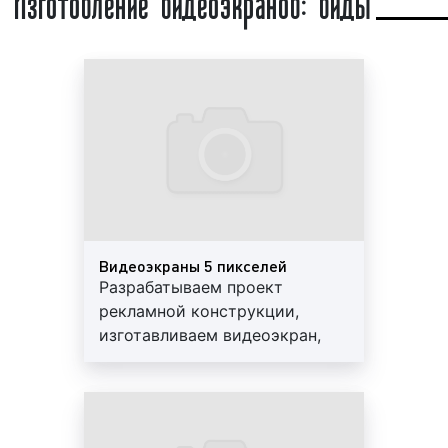
работы данной рекламной конструкции
Выбирая нашу компанию, вы получаете
требуется постоянно работающий источник
высокий уровень сервиса и разумные цены.
электроэнергии. Установку (монтаж)
Обращайтесь к нам. У нас выгодно!
видеоэкрана на улице города, на фасаде
здания необходимо согласовывать с
городскими властями.
Примеры видеоэкранов приведены ниже:
Видеоэкраны. Пример 1
Видеоэкраны 5 пикселей
Разрабатываем проект
рекламной конструкции,
изготавливаем видеоэкран,
Видеоэкраны. Пример 2
изготавливаем металлический
каркас, доставляем и
устанавливаем светодиодный
Видеоэкраны. Пример 3
экран