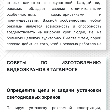
установка видеоэкранов:
наша рабочая
старых клиентов и покупателей. Каждый вид
бригада доставляет и устанавливает
рекламы обладает своими отличительными
видеоэкраны по месту, указанному в
особенностями, характеристиками и
договоре;
преимуществами. Важной особенностью любой
отчет
: после изготовления видеоэкранов
рекламы является возможность и способность
мы предоставляем отчет, позволяющий
воздействовать на широкий круг людей, т.е. на
убедиться, что работы выполнены в том
большую целевую аудиторию. Вместе с тем, порой
объеме и в те сроки, которые указаны в
сложно добиться того, чтобы реклама работала на
договоре;
большую группу людей. Зачастую, рекламное
гарантии
: мы предоставляем гарантии на
объявление воздействует только на
изготовленную рекламную конструкцию.
потенциальных заказчиков и клиентов, не
СОВЕТЫ ПО ИЗГОТОВЛЕНИЮ
В случае, если видеоэкран в течение
затрагивая тех людей, которым данное рекламное
ВИДЕОЭКРАНОВ В ТАГАНРОГЕ
гарантийного срока перестал работать не
предложение также может быть интересно. А это
по вине собственника, мы ремонтируем
проблема, поскольку рекламодатель некоторую
рекламную конструкцию;
часть своих денег тратит впустую, что приводит к
Определите цели и задачи установки
демонтаж
: при необходимости наша
снижению эффективности рекламной кампании.
компания осуществляет демонтаж
светодиодных экранов
Возникает вопрос: «Существует ли рекламная
рекламной конструкции. Стоимость
конструкция, с помощью которой можно привлечь
данной услуги рассчитывается отдельно.
Планируя установку рекламной конструкции,
внимание потенциальных покупателей?». На