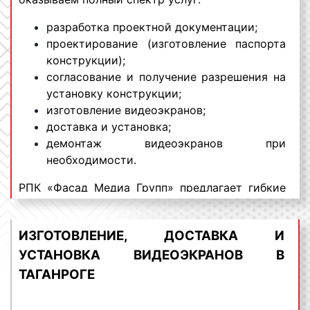
разработка проектной документации;
проектирование (изготовление паспорта
конструкции);
согласование и получение разрешения на
установку конструкции;
изготовление видеоэкранов;
доставка и установка;
демонтаж видеоэкранов при
необходимости.
РПК «Фасад Медиа Групп» предлагает гибкие
условия и выгодные цены изготовления
видеоэкранов в Таганроге и Ростовской
ИЗГОТОВЛЕНИЕ, ДОСТАВКА И
области. Для получения коммерческого
предложения по изготовлению и установке
УСТАНОВКА ВИДЕОЭКРАНОВ В
диджитал щитов в Таганроге обращайтесь по
ТАГАНРОГЕ
телефону:
8 800 201-23-74 или оставьте
заявку на сайте
.
Изготовление видеоэкранов