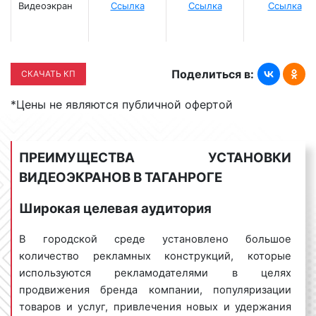
Видеоэкран
Ссылка
Ссылка
Ссылка
Таганроге
Компания "Фасад Медиа Групп" изготавливает
видеоэкраны в Таганроге на профессиональной
основе. Мы оказываем следующий перечень
Поделиться в:
CКАЧАТЬ КП
услуг:
*Цены не являются публичной офертой
разработка паспорта рекламной
конструкции
: наши дизайнеры,
проектировщики изготовят паспорт
ПРЕИМУЩЕСТВА УСТАНОВКИ
видеоэкрана с учетом ГОСТов и
ВИДЕОЭКРАНОВ В ТАГАНРОГЕ
действующих нормативов. При этом
будут учтены не только пожелания
Широкая целевая аудитория
заказчика, но и требования действующего
законодательства РФ;
В городской среде установлено большое
изготовление видеоэкранов:
количество рекламных конструкций, которые
специалисты нашей компании изготовят
используются рекламодателями в целях
рекламную конструкцию в том виде и в
продвижения бренда компании, популяризации
те сроки, которые указаны в договоре;
товаров и услуг, привлечения новых и удержания