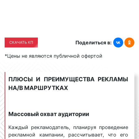
стоимость влияет продолжительность или
длина рекламного ролика и частота выхода
рекламного материала. Когда речь идет о
бортовой рекламе, то цена зависит от
квадратуры нанесения рекламного
изображения;
Поделиться в:
CКАЧАТЬ КП
период размещения
рекламы на
*Цены не являются публичной офертой
маршрутках
. Количество дней, которые
размещается реклама на/в маршрутках в
Таганроге, может быть различным. Как
правило, стандартным периодом размещения
ПЛЮСЫ И ПРЕИМУЩЕСТВА РЕКЛАМЫ
транзитной рекламы является один
НА/В МАРШРУТКАХ
календарный месяц. Вместе с тем, период
размещения рекламы может быть и более
продолжительным. Так, полная оклейка
Массовый охват аудитории
транспортного средства допускается
минимум на три месяца. Следовательно, чем
Каждый рекламодатель, планируя проведение
больше период размещения рекламы, тем
рекламной кампании, рассчитывает, что его
выше цена;