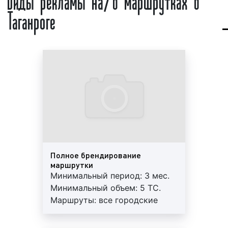
востребованных и эффективных видов транзитной
Таганроге
различных марок. Мы предлагаем различные
рекламы как в Таганроге, так и во всей России.
маршруты и разные форматы рекламы.
Доля транзитной рекламы в Таганроге достигла
Оказываем услуги не только по размещению
20% среди всех видов рекламы. Бизнесмены в
рекламы, но и предлагаем услуги дизайна,
среднем на рекламу на/в маршрутках тратят более
копирайтинга.
5% прибыли.
Наша компания размещает рекламу на/в
Примеры рекламы на/в маршрутках в Таганроге
маршрутках более 10 лет. У нас большой опыт по
представлены на фото:
размещению рекламы на/в маршрутках и
профессиональные менеджеры. Выбирая наше
рекламное агентство, вы получаете высокий
Реклама на подголовниках в маршрутке на фото
уровень сервиса и разумные цены. Обращайтесь к
выше
нам, мы будем рады сотрудничеству.
Полное брендирование
маршрутки
Минимальный период: 3 мес.
Минимальный объем: 5 ТС.
Оклейка левого борта маршрутки на фото выше
Маршруты: все городские
маршруты. Квадратура: 15 м2.
Гарантия: 12 мес. Работы под