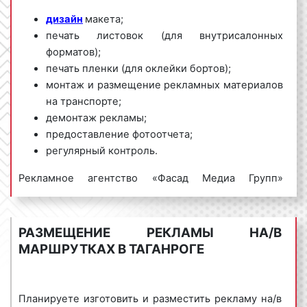
дизайн
макета;
печать листовок (для внутрисалонных
форматов);
печать пленки (для оклейки бортов);
монтаж и размещение рекламных материалов
на транспорте;
демонтаж рекламы;
предоставление фотоотчета;
регулярный контроль.
Рекламное агентство «Фасад Медиа Групп»
предлагает большой выбор маршрутов, гибкие
условия размещения рекламы на/в маршрутках в
Таганроге и Ростовской области, выгодные цены.
РАЗМЕЩЕНИЕ РЕКЛАМЫ НА/В
Для получения коммерческого предложения по
МАРШРУТКАХ В ТАГАНРОГЕ
размещению рекламы на/в маршрутках
обращайтесь по телефону:
8 800 201-23-74
или оставьте заявку на сайте
.
Размещение
Планируете изготовить и разместить рекламу на/в