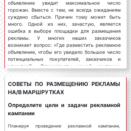
объявление увидит максимальное число
количество арендуемых маршруток.
горожан. Вместе с тем, не всегда ожиданиям
Минимальное количество арендуемых машин
суждено сбыться. Причин тому может быть
варьируется от 30 до 50 штук. Максимальное
много. Одной из них, зачастую, является
количество транспортных средств, которое
ошибка в выборе площадки для размещения
может арендовать рекламодатель, не
рекламы. У многих наших заказчиков
ограничено. Следовательно, чем больше
возникает вопрос: «Где разместить рекламное
машин планирует арендовать заказчик, тем
объявление, чтобы его увидело большое число
больше должен быть рекламный бюджет,
потенциальных покупателей, заказчиков и
выделяемый на транзитную рекламу. Вместе
клиентов?». Специалисты нашей компании,
с тем, в нашем агентстве действуют
отвечая на данный вопрос, сообщают, что
прогрессивные скидки, т.е. чем больше пакет
одной из самых эффективных и популярных
заказа, тем большую скидку мы сможем
СОВЕТЫ ПО РАЗМЕЩЕНИЮ РЕКЛАМЫ
площадок размещения рекламы является
предоставить. Для уточнения деталей по
НА/В МАРШРУТКАХ
транспорт. Благодаря размещению рекламы на
данному вопросу необходимо обращаться к
маршрутках можно охватить самую
менеджерам Фасад Медиа Групп. Будем рады
Определите цели и задачи рекламной
разнообразную целевую аудиторию.
помочь;
кампании
Маршрутки, выступая в качестве площадки
сезонность
размещения
рекламы на
размещения рекламы, отличается именно
маршрутках
. В январе, июне, июле, августе
Планируя проведение рекламной кампании,
массовым охватом населения, причем