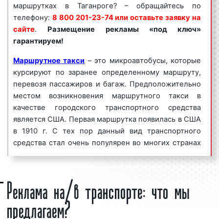
рекламы на/в маршрутках «под ключ»
маршрутках в Таганроге? – обращайтесь по
гарантируем!
телефону:
8 800 201-23-74 или оставьте заявку на
сайте
.
Размещение рекламы «под ключ»
Реклама на/в маршрутках пользуется
большим
гарантируем!
спросом
среди представителей бизнеса.
Востребованность данного вида рекламы среди
Маршрутное такси
– это микроавтобусы, которые
бизнесменов объясняется целым рядом факторов:
курсируют по заранее определенному маршруту,
перевозя пассажиров и багаж. Предположительно
высокая
частота контактов
;
местом возникновения маршрутного такси в
массовый охват аудитории;
качестве городского транспортного средства
большое количество маршрутов;
является США. Первая маршрутка появилась в США
разнообразие рекламных форматов;
в 1910 г. С тех пор данный вид транспортного
непрерывное воздействие на целевую
средства стал очень популярен во многих странах
аудиторию;
мира, в том числе и в России. Маршрутки очень
низкие цены и регулярные скидки.
популярны в нашей стране. Однако они относятся
Реклама на/в транспорте: что мы
Реклама на/в маршрутках в Таганроге является
не к разряду такси, а к регулярному
эффективным средством для увеличения потока
общественному транспорту, поскольку
предлагаем?
клиентов и повышения процента продаж. Многие
юридически являются автобусами малой или особо
клиенты нашего рекламного агентства используют
малой вместимости.