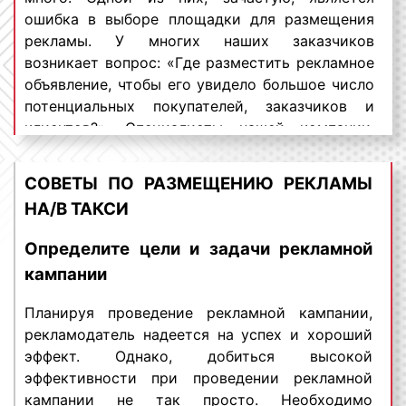
ошибка в выборе площадки для размещения
марка транспортного средства
. Все
рекламы. У многих наших заказчиков
марки такси могут быть
возникает вопрос: «Где разместить рекламное
классифицированы на группы по
объявление, чтобы его увидело большое число
различным признакам. По степени
потенциальных покупателей, заказчиков и
комфорта выделяют транспортные
клиентов?». Специалисты нашей компании,
средства бизнес-класса, повышенной
отвечая на данный вопрос, сообщают, что
комфортности и машины такси эконом-
одной из самых эффективных и популярных
класса. Стоимость размещения рекламы
СОВЕТЫ ПО РАЗМЕЩЕНИЮ РЕКЛАМЫ
площадок размещения рекламы является
в указанных видах такси различна.
НА/В ТАКСИ
транспорт. Благодаря размещению рекламы на
Реклама, которая размещается в машинах
транспорте можно охватить самую
бизнес-класса стоит дороже, чем реклама
Определите цели и задачи рекламной
разнообразную целевую аудиторию. Транспорт,
в машинах не отличающихся повышенной
кампании
выступая в качестве площадки размещения
комфортностью;
рекламы, отличается именно массовым
формат рекламы на транспорте
. Все
Планируя проведение рекламной кампании,
охватом населения, причем позволяющий
рекламные форматы, размещаемые на
рекламодатель надеется на успех и хороший
сделать это за короткий промежуток времени.
такси, могут быть разделены на две
эффект. Однако, добиться высокой
большие группы. Критерием такого
эффективности при проведении рекламной
Что такое охват аудитории в рекламе? Охват
разделения является место размещения
кампании не так просто. Необходимо
аудитории – это количество людей, увидевших