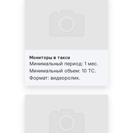
Для получения консультации по вопросу
правильного и эффективного применения
различных видов рекламы на такси
необходимо обращаться в рекламное
агентство «Фасад Медиа Групп». Наши
специалисты обладают уникальным опытом по
размещению рекламы на данном виде
транспорта. Мы знаем о рекламе на такси всё!
Мониторы в такси
Будем рады помочь.
Минимальный период: 1 мес.
Минимальный объем: 10 ТС.
Формат: видеоролик.
Гарантия: 3 мес. Регулярный
Целевая аудитория рекламы на/в такси
контроль. Внимание! На
в Таганроге
маршрутах возможна ротация.
Целевая аудитория
рекламы на такси в
Таганроге – это круг людей, которым
потенциально может быть интересен
рекламируемый товар или предлагаемая