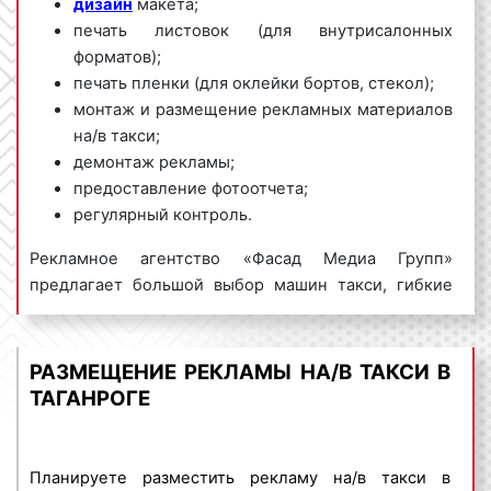
дизайн
макета;
печать листовок (для внутрисалонных
форматов);
печать пленки (для оклейки бортов, стекол);
монтаж и размещение рекламных материалов
на/в такси;
демонтаж рекламы;
предоставление фотоотчета;
регулярный контроль.
Рекламное агентство «Фасад Медиа Групп»
предлагает большой выбор машин такси, гибкие
условия размещения рекламы на/в такси в
Таганроге и Ростовской области, выгодные цены.
Для получения коммерческого предложения по
РАЗМЕЩЕНИЕ РЕКЛАМЫ НА/В ТАКСИ В
размещению рекламы на/в такси обращайтесь по
ТАГАНРОГЕ
телефону:
8 800 201-23-74 или оставьте заявку на
сайте
.
Размещение рекламы на/в
такси
«под
ключ» гарантируем!
Планируете разместить рекламу на/в такси в