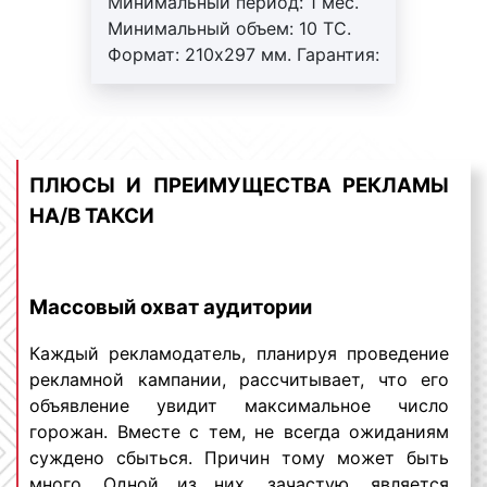
Минимальный период: 1 мес.
бортах машины, воздействует также на
Минимальный объем: 10 ТС.
туристов и гостей города, многократно
Формат: 210х297 мм. Гарантия:
увеличивая целевую аудиторию.
3 мес. Регулярный контроль.
Внимание! На маршрутах
возможна ротация.
Сколько стоит реклама на/в такси в
ПЛЮСЫ И ПРЕИМУЩЕСТВА РЕКЛАМЫ
Таганроге?
НА/В ТАКСИ
Стоимость размещения рекламы на такси в
Таганроге является одним из самых
задаваемых вопросов. Отвечая на данный
Массовый охват аудитории
вопрос, менеджеры нашей компании сообщают
нашим клиентам, что цены размещения
Каждый рекламодатель, планируя проведение
рекламы на такси не являются
рекламной кампании, рассчитывает, что его
фиксированными. Среди аспектов, которые
объявление увидит максимальное число
оказывают значительное влияние на
горожан. Вместе с тем, не всегда ожиданиям
стоимость транзитной рекламы, можно
суждено сбыться. Причин тому может быть
выделить следующие:
много. Одной из них, зачастую, является