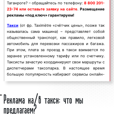
Таганроге? – обращайтесь по телефону:
8 800 201-
Реклама на/в такси пользуется
большим
23-74 или оставьте заявку на сайте
.
Размещение
спросом
среди представителей бизнеса.
рекламы «под ключ» гарантируем!
Востребованность рекламы на/в такси среди
бизнесменов объясняется целым рядом факторов:
Такси
(от фр. Taximètre «счётчик цены», позже так
называлась сама машина) – представляет собой
высокая
частота контактов
;
общественный транспорт, как правило, легковой
массовый охват аудитории;
автомобиль для перевозки пассажиров и багажа.
большое количество транспортных средств;
При этом, плата за проезд в такси взимается по
разнообразие рекламных форматов;
заранее установленному тарифу или по счетчику.
непрерывное воздействие на целевую
Таксисты зачастую координируют свои маршруты с
аудиторию;
диспетчерами таксопарка. В настоящее время
низкие цены и регулярные скидки.
большую популярность набирают сервисы онлайн-
Реклама на/в такси в Таганроге является
заказа такси через мобильное приложение или
эффективным средством для увеличения потока
веб-сайт.
Реклама на/в такси: что мы
клиентов и повышения процента продаж. Многие
Интересно!
По некоторым данным первое в мире
клиенты нашего рекламного агентства используют
предлагаем?
такси появилось в Древнем Риме. К колеснице был
такси в качестве рекламных носителей на
привязан обычный таз, в которой через каждые 200
постоянной основе.