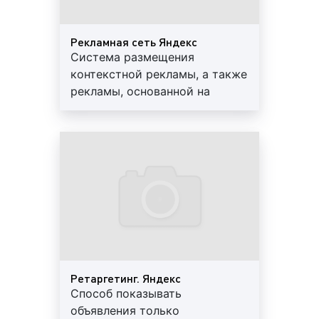
сервисов поисковика можно посмотреть по ссылке
(
https://yandex.ru/all
). Каждая из этих площадок
Рекламная сеть Яндекс
предлагает тот или иной товар или услугу.
Система размещения
Следовательно, рекламодатели имеют
контекстной рекламы, а также
возможность демонстрировать рекламу целевой
рекламы, основанной на
аудитории, которая готова совершить покупку или
поведении пользователей. Она
заказ.
предназначена для веб-
2.
В
зависимости от способа демонстрации
мастеров и владельцев
рекламного объявления выделяют:
сайтов, желающих размещать
рекламные материалы на
2.1
контекстную рекламу в Яндексе.
Контекстная
своих веб-проектах.
реклама
(лат. contextus — соединение, связь)
представляет собой тип Интернет-рекламы, при
котором рекламное объявление демонстрируется
в соответствии с содержанием запроса
пользователя. Контекстная реклама бывает:
Ретаргетинг. Яндекс
поисковой, тематической, баннерной, текстовой,
Способ показывать
аудиорекламой, видеорекламой, тизерной, а также
объявления только