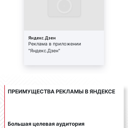
Яндекс.Музыке и Яндекс.Радио между
музыкальными композициями. Есть
возможность таргетировать рекламу на
целевую аудиторию.
реклама мобильных приложений в Яндексе
–
Яндекс.Дзен
реклама, предназначенная для продвижения
Реклама в приложении
мобильных приложений. Такие объявления
"Яндекс.Дзен"
показываются только на мобильных
устройствах и ведут сразу на страницу
приложения в магазине, которое можно
установить.
тизерная реклама в Яндексе
– реклама,
которая предлагает посетителю вопрос,
ПРЕИМУЩЕСТВА РЕКЛАМЫ В ЯНДЕКСЕ
ответ на который можно найти, щелкнув на
объявление или пройдя по ссылке. Тизерная
реклама очень сильно схожа с тематической
рекламой, отличаясь от нее именно тем, что
посетителю нужно кликнуть на объявление,
Большая целевая аудитория
чтобы понять, что ему предлагается.