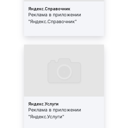
и расположены справа от результатов поиска.
Яндекс.Справочник
Реклама в приложении
Пример медийно-контекстного баннера в Яндексе
"Яндекс.Справочник"
представлен ниже:
баннер на главной странице Яндекса
. Данный
вид баннера расположен под строкой ввода
на главной странице Яндекса. Данный баннер
является очень популярным среди
рекламодателей, поскольку его видят
миллионы человек. Эффективность рекламы
на главной странице Яндекса крайне высока.
Пример баннера на главной странице в Яндексе
Яндекс.Услуги
представлен ниже:
Реклама в приложении
"Яндекс.Услуги"