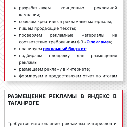
разрабатываем концепцию рекламной
кампании;
создаем креативные рекламные материалы;
пишем продающие тексты;
проверяем рекламные материалы на
соответствие требованиям ФЗ «
О рекламе
»;
планируем
рекламный бюджет
;
подбираем площадку для размещения
рекламы;
размещаем рекламу в Интернете;
формируем и предоставляем отчет по итогам
проведения рекламной кампании.
Мы обладаем большим опытом и необходимыми
РАЗМЕЩЕНИЕ РЕКЛАМЫ В ЯНДЕКС В
знаниями для проведения качественных и
ТАГАНРОГЕ
эффективных рекламных кампаний в Яндексе в
Таганроге и Ростовской области. Для получения
коммерческого предложения по размещению
Требуется изготовление рекламных материалов и