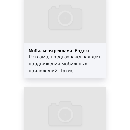
часть Интернета, также предлагает своим
КиноПоиске, либо на
пользователям возможность размещения
площадках Видеосети.
рекламных материалов самого разного формата.
Итак, выделяют следующие виды рекламы в
Яндексе:
1.
В зависимости от места размещения рекламы в
Яндексе выделяют:
Мобильная реклама. Яндекс
Реклама, предназначенная для
Яндекс.Браузер;
продвижения мобильных
Яндекс.Поиск;
приложений. Такие
Яндекс.Карты;
объявления показываются
Яндекс.Новости;
только на мобильных
Яндекс.Видео;
устройствах и ведут сразу на
Яндекс.Директ;
страницу приложения в
Яндекс.Маркет;
магазине, которое можно
Яндекс.Почта и т.д.
установить.
Сервисов Яндекса много и в каждом из них
доступно размещение рекламы. Полный список