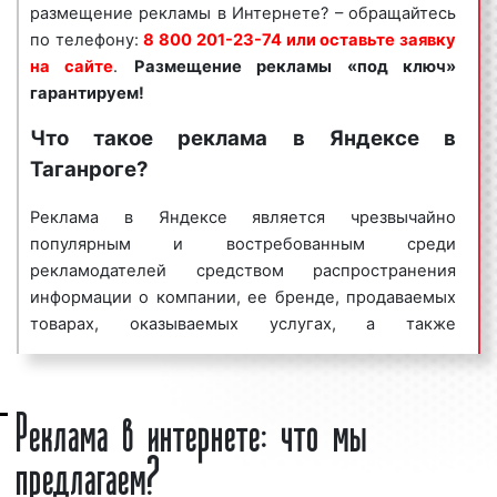
Интернет-рекламы в Таганроге и Ростовской
размещение рекламы в Интернете? – обращайтесь
области необходимо обращаться по
по телефону:
8 800 201-23-74 или оставьте заявку
телефону:
8 800 201-23-74 или оставить заявку на
на сайте
.
Размещение рекламы «под ключ»
сайте
.
Размещение рекламы в Интернете «под
гарантируем!
ключ» гарантируем!
Что такое реклама в Яндексе в
Специалисты рекламного агентства «Фасад Медиа
Таганроге?
Групп» помогут вам разместить рекламу в Яндексе.
Нашим агентством выполнено большое количество
Реклама в Яндексе является чрезвычайно
заказов. Многие наши клиенты используют Яндекс-
популярным и востребованным среди
рекламу в Таганроге и Ростовской области в
рекламодателей средством распространения
качестве основной площадки для размещения
информации о компании, ее бренде, продаваемых
рекламы. Востребованность данного вида рекламы
товарах, оказываемых услугах, а также
объясняется тем, что аудитория Яндекса
проводимых акциях. Если еще 10 лет назад можно
насчитывает миллионы человек, настройка и запуск
было сказать, что Яндекс-реклама только
Реклама в интернете: что мы
рекламной кампании не занимают много времени, а
завоевывает популярность среди представителей
эффективность Яндекс-рекламы порой
таганрогского бизнеса, то сегодня она плотно
предлагаем?
превосходит эффективность иных видов рекламы.
вошла в перечень тех средств, без которых просто
Большая
целевая аудитория
в сочетании с
не обойтись. Можно смело заявить, что