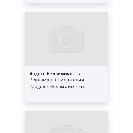
текстовая реклама в Яндексе
– в качестве
рекламного объявления используется
текстовое сообщение с гиперссылкой
(открытой или оформленной в виде
фрагмента текста).
Пример текстовой рекламы в Яндексе представлен
ниже:
видеореклама в Яндексе
– в качестве
Яндекс.Недвижимость
Реклама в приложении
рекламного объявления используется
"Яндекс.Недвижимость"
специально подготовленный видеоролик,
также содержащий, как правило,
гиперссылку. Видеорекламу Яндекс
предлагает разместить в КиноПоиске, либо на
площадках Видеосети.
аудиореклама в Яндексе
– рекламные
аудиоролики, которые размещаются в