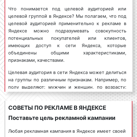
Что понимается под целевой аудиторией или
Пример тизерной рекламы в Яндексе представлен
целевой группой в Яндексе? Мы полагаем, что под
ниже:
целевой аудиторией применительно к рекламе в
Яндексе можно подразумевать совокупность
потенциальных покупателей или клиентов,
гиперлокальный таргетинг в Яндексе
– вид
имеющих доступ к сети Яндекса, которые
рекламы, при котором товар или услуга
объединены общими характеристиками,
демонстрируется жителям всего города или
признаками, качествами.
нескольких городов.
Целевая аудитория в сети Яндекса может делиться
Пример гиперлокального таргетинга в Яндексе
на группы по различным признакам. Например, по
представлен ниже:
полу выделяют: мужчин и женщин, по возрасту:
молодых людей, людей среднего возраста и
пожилых людей, по социальному положению:
СОВЕТЫ ПО РЕКЛАМЕ В ЯНДЕКСЕ
локальный таргетинг в Яндексе
– реклама
богатых, обеспеченных (средний класс) и
демонстрируется пользователям, которые
малообеспеченных и т.д. Деление целевой
Поставьте цель рекламной кампании
находятся в определенном городе или районе
аудитории на группы очень важно с точки зрения
этого города.
целеполагания в рекламе. Ориентируясь на ту или
Любая рекламная кампания в Яндексе имеет своей