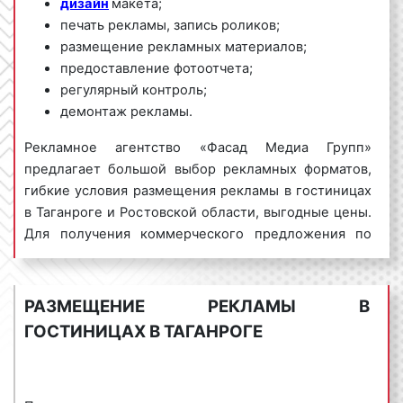
дизайн
макета;
печать рекламы, запись роликов;
размещение рекламных материалов;
предоставление фотоотчета;
регулярный контроль;
демонтаж рекламы.
Рекламное агентство «Фасад Медиа Групп»
предлагает большой выбор рекламных форматов,
гибкие условия размещения рекламы в гостиницах
в Таганроге и Ростовской области, выгодные цены.
Для получения коммерческого предложения по
размещению рекламы в гостиницах в Таганроге
обращайтесь по телефону:
8 800 201-23-74
или оставьте заявку на сайте
.
Размещение
РАЗМЕЩЕНИЕ РЕКЛАМЫ В
рекламы в
гостиницах
«под ключ» гарантируем!
ГОСТИНИЦАХ В ТАГАНРОГЕ
Реклама в гостиницах пользуется
большим
спросом
среди представителей бизнеса.
Востребованность рекламы в гостиницах