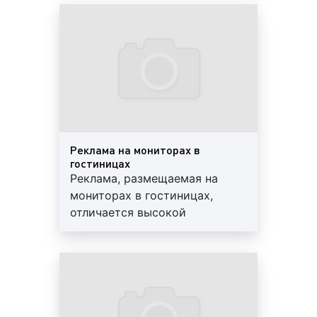
гостиницы. Зачастую клиенты нашего
плакаты бывают различных
рекламного агентства используют рекламу в
размеров. Как правило,
виде размещения баннера на фасаде здания
стандартный размер
гостиницы. Данная реклама прекрасно
лайтбокса составляет 1.2 х 1.8
работает не только для достижения
м. Лайтбокс хорошо заметен и
брендовых целей, но и помогает
располагается на уровне глаз
информировать население о проводимых
человека
акциях и скидках;
Пример рекламного баннера на здании гостиницы:
Реклама на мониторах в
гостиницах
Реклама, размещаемая на
мониторах в гостиницах,
промоакции в гостиницах. Данный формат
отличается высокой
зачастую использует клиенты, рекламная
эффективностью.
кампания которых ориентирована на контакт
Минимальный период
с публикой. Как правило, данные клиенты
размещения рекламы
либо рекламируют собственный бренд, либо
составляет 15 дней.
планируют вывести на рынок новый товар или
Минимальная длина ролика –
услугу;
5 сек. Количество выходов