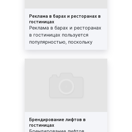
оплачивается отдельно
реклама на мониторах в гостиницах.
Рекламные ролики, размещаемые на
Реклама в барах и ресторанах в
мониторах, которые установлены в
гостиницах
гостиницах, привлекают больше всего
Реклама в барах и ресторанах
внимания. Данный формат очень популярен у
в гостиницах пользуется
наших клиентов, которые считают их
популярностью, поскольку
наиболее эффективным видом рекламы;
представлена различными
форматами и позволяет
Пример рекламы на мониторе в гостинице:
быстро выйти на целевую
аудиторию. Данный формат
рекламы обладает высокой
брендирование входа и зоны ресепшн в
эффективностью. Условия
гостиницах. Брендирование входной группы и
уточняйте у наших
зоны ресепшн в гостиницах очень популярна,
менеджеров
т.к. позволяет применять различные
рекламные материалы и разнообразные
форматы. Вместе с тем, данный вид рекламы
Брендирование лифтов в
иногда сложно согласовать с руководством
гостиницах
гостиницы;
Брендирование лифтов