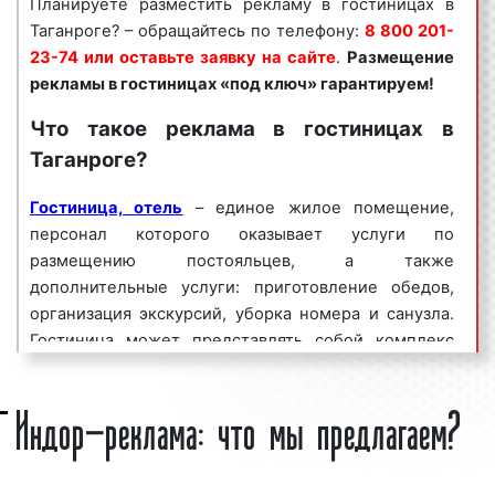
Планируете разместить рекламу в гостиницах в
объясняется целым рядом факторов:
Таганроге? – обращайтесь по телефону:
8 800 201-
23-74 или оставьте заявку на сайте
.
Размещение
высокая
частота контактов
;
рекламы в
гостиницах
«под ключ» гарантируем!
массовый охват аудитории;
разнообразие рекламных форматов;
Что такое реклама в гостиницах в
непрерывное воздействие на целевую
Таганроге?
аудиторию;
низкие цены и регулярные скидки.
Гостиница, отель
– единое жилое помещение,
персонал которого оказывает услуги по
Реклама в гостиницах является эффективным
размещению постояльцев, а также
средством для увеличения потока клиентов и
дополнительные услуги: приготовление обедов,
повышения процента продаж. Многие клиенты
организация экскурсий, уборка номера и санузла.
нашего рекламного агентства используют рекламу
Гостиница может представлять собой комплекс
в гостиницах на постоянной основе, добиваясь при
зданий, включающий парковку, бассейн,
этом высоких результатов.
Индор-реклама: что мы предлагаем?
тренажерный зал и другие помещения. Гостиницы
Мы сопровождаем
делятся на классы в зависимости от
рекламные кампании
по всей
России: планируем этапы проведения рекламных
предоставляемых услуг и комфортабельности
кампаний, определяем задачи, способы и средства
номеров. Многие рекламодатели с удовольствием