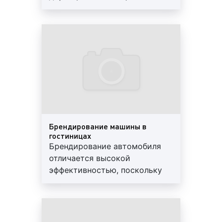
формат рекламы от иных видов;
промоутеры являются
профессионалами, знающими
Пример брендирования лифтов в гостиницах:
и любящими свое дело. Мы
поможем подготовить
реквизиты, печатные
рекламные плакаты в гостиницах. Данный
материалы, разработаем
формат встречается довольно часто и
концепцию промоакции,
отличается высокой эффективностью. Как
подберем промоутеров
правило рекламу на плакатах в гостиницах
нужного пола и возраста
используются компании, которые планируют
вывести на рынок новый товар, либо
Брендирование машины в
стараются таким образом напомнить о
гостиницах
собственном бренде;
Брендирование автомобиля
отличается высокой
Пример рекламных плакатов в гостиницах:
эффективностью, поскольку
при передвижении по улицам
города, реклама будет видна
реклама на пилларсах в гостиницах. Данный
неограниченному количеству
вид рекламы является одним из самых
людей. Брендирование