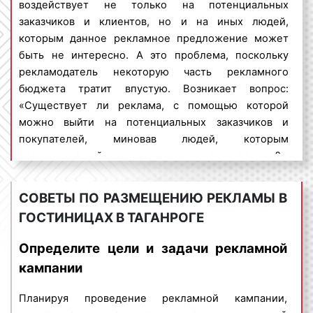
Стоимость размещения рекламы в гостиницах в
воздействует не только на потенциальных
Таганроге не является фиксированной. Цены
заказчиков и клиентов, но и на иных людей,
вариативны. Большое влияние на ценовую
которым данное рекламное предложение может
политику оказывают:
быть не интересно. А это проблема, поскольку
рекламодатель некоторую часть рекламного
формат рекламы
: листовки могут быть
бюджета тратит впустую. Возникает вопрос:
различных размеров, что влияет на
«Существует ли реклама, с помощью которой
стоимость. Если реклама размещается на
можно выйти на потенциальных заказчиков и
мониторах в гостиницах, то на стоимость
покупателей, миновав людей, которым
влияет продолжительность или длина
рекламируемый товар или услуга, не интересны?».
рекламного ролика;
На данный вопрос можно дать положительный
период размещения
рекламы
: чем больше
ответ. Речь идет об индор-рекламе.
период размещения рекламы в гостиницах,
СОВЕТЫ ПО РАЗМЕЩЕНИЮ РЕКЛАМЫ В
тем выше цена. Минимальным периодом
ГОСТИНИЦАХ В ТАГАНРОГЕ
Indoor-реклама – представляет собой
размещения является, как правило,
разновидность рекламы, ориентированной на
календарный месяц;
Определите цели и задачи рекламной
заранее определённую целевую аудиторию. Индор-
количество арендуемых поверхностей
:
кампании
реклама дает возможность размещать рекламные
очень часто при размещении рекламы в
материалы в помещениях, зданиях и сооружениях
гостинице установлено минимальное
Планируя проведение рекламной кампании,
самого широкого профиля: