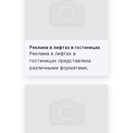
популярных, поскольку является недорогим,
осуществляется специальной
но крайне эффективным. Многие клиенты
пленкой, которая устойчива к
нашего рекламного агентства,
солнечным лучам, перепадам
располагающие небольшим рекламным
температуры и обильным
бюджетом, используют именно данный
осадкам. Условия уточняйте у
формат рекламы в гостиницах;
наших менеджеров
Реклама в лифтах в гостиницах
Пример брендирования лифтов в гостиницах:
Реклама в лифтах в
гостиницах представлена
различными форматами,
2)
В зависимости от форматов печатная реклама в
одним из которых является
гостиницах бывает:
рекламный стикер. Стикер
или листовка крепятся либо в
А1
– 594 х 841 мм;
специальной рамке, либо
А2
– 420 х 594 мм;
благодаря клеевому
А3
– 297 х 420 мм;
оборотному слою. Самый
А4
– 210 х 297 мм;
популярный формат – А4.
А5
– 148 х 210 мм;
Однако в зависимости от
А6
– 105 x 148 мм;
условий может быть