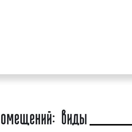
дизайн-студию «Фасад
материалом и спос
 компании заказывают
замысел дизайнера.
 нас.
Технологическая ф
способе промышлен
 "Фасад Медиа Групп"
дизайн-проектирова
атериалов (дизайном
осмысления техноло
Эстетическая ценн
выявляемое челов
т;
восприятия, эм
средства достижения
переживания и оце
эстетическому идеа
;
оверяем макеты на
Примеры дизайна офисны
помещений: виды
ете высокий уровень
Дизайн офиса. Пример 1