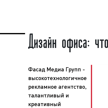
обращайтесь по телефону:
8 800 201
заявку на сайте
.
Разработку интерье
гарантируем!
Дизайн офиса: чт
Разработка интерьера офиса профе
студией пользуется
большим спросом
с
бизнеса. Востребованность данной усл
что без качественного, профессиональ
руководству компании сложно пол
эффект от общения с потенциальны
клиентами, а работники компании 
возложенные на них обязанности со 
Фасад Медиа Групп -
Для того, чтобы произвести впеч
высокотехнологичное
партнеров или компаньонов, необход
подойти к разработке интерьера о
рекламное агентство,
вывод, что без правильного, созданн
талантливый и
интерьера офиса, не обойтись.
креативный
Что делать, если в штате компани