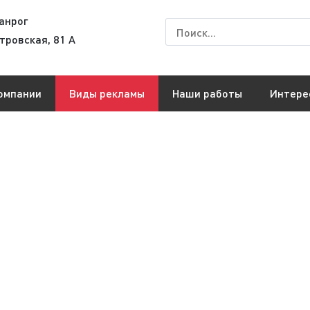
анрог
етровская, 81 А
омпании
Виды рекламы
Наши работы
Интере