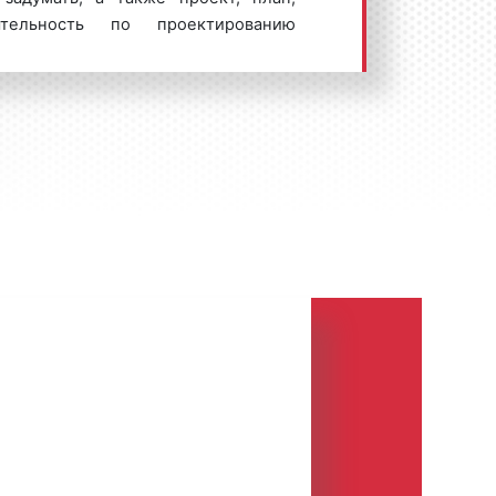
тельность по проектированию
ств промышленных изделий
ирование»), а также результат этой
р, в таких словосочетаниях, как
Под словом «design» англоязычная
ека понимает и стиль, и проект, и
венно «дизайн» – профессиональную
 с архитектурой или инженерным
тегории объекта дизайна?
е представление об объекте,
образная модель, созданная
йнера.
которую должно выполнять изделие,
знаковая и ценностная роли вещи.
ение, структура формы изделия,
 соответствии с его функцией,