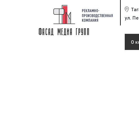
Таг
ул. П
О к