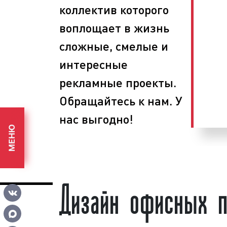
дизайнера? Необходимо обратиться в 
коллектив которого
Медиа Групп». Многие клиенты нашей
воплощает в жизнь
услугу по разработке интерьера офиса у
сложные, смелые и
Рекламно-производственная компания
интересные
занимается разработкой рекламных м
рекламы) «под ключ»:
рекламные проекты.
планируем этапы проведения рабо
Обращайтесь к нам. У
определяем задачи, способы и 
нас выгодно!
поставленных целей;
МЕНЮ
изготавливаем рекламные макеты
вносим корректировки и пр
соответствие ФЗ «О рекламе».
Дизайн офисных 
Выбирая нашу компанию, вы получа
сервиса и разумные цены.