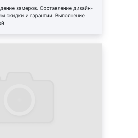
 Итак, приводим основные виды
едение замеров. Составление дизайн-
ем скидки и гарантии. Выполнение
йн;
ей
реды;
зайн;
;
зайн;
зайн;
имодействия;
граммного обеспечения;