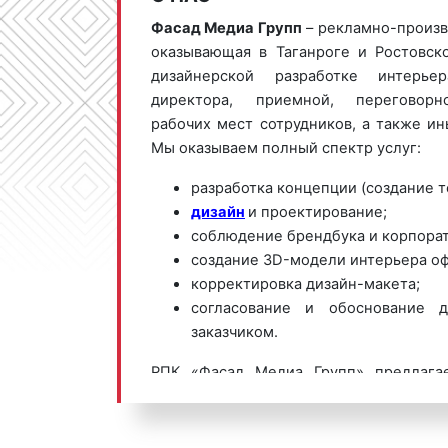
Фасад Медиа Групп
– рекламно-произв
оказывающая в Таганроге и Ростовск
дизайнерской разработке интерье
директора, приемной, переговорно
рабочих мест сотрудников, а также и
Мы оказываем полный спектр услуг:
разработка концепции (создание т
дизайн
и проектирование;
соблюдение брендбука и корпорат
создание 3D-модели интерьера оф
корректировка дизайн-макета;
согласование и обоснование д
заказчиком.
РПК «Фасад Медиа Групп» предлага
выгодные цены по разработке интерьер
Ростовской области. Для получе
предложения по дизайну интерьера