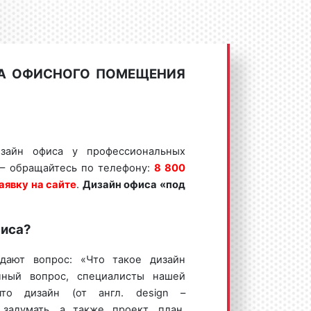
РА ОФИСНОГО ПОМЕЩЕНИЯ
изайн офиса у профессиональных
 – обращайтесь по телефону:
8 800
аявку на сайте
.
Дизайн офиса
«под
фиса?
дают вопрос: «Что такое дизайн
нный вопрос, специалисты нашей
что дизайн (от англ. design –
 задумать, а также проект, план,