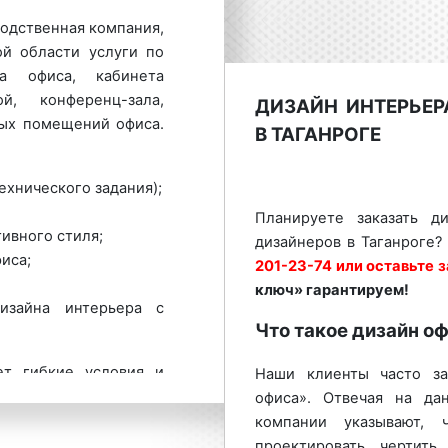
одственная компания,
ой области услуги по
ра офиса, кабинета
й, конференц-зала,
ДИЗАЙН ИНТЕРЬЕ
ных помещений офиса.
В ТАГАНРОГЕ
ехнического задания);
Планируете заказать д
ивного стиля;
дизайнеров в Таганроге?
иса;
201-23-74 или оставьте з
ключ» гарантируем!
изайна интерьера с
Что такое дизайн о
ет гибкие условия и
Наши клиенты часто за
а офиса в Таганроге и
офиса». Отвечая на да
ния коммерческого
компании указывают, 
 офиса в Таганроге
проектировать, чертить,