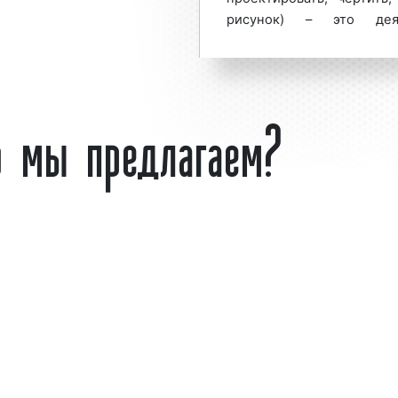
-23-74 или оставьте
рисунок) – это дея
ра офиса
«под ключ»
эстетических свой
(«художественное констру
деятельности (наприме
о мы предлагаем?
ссиональной дизайн-
«дизайн автомобиля»). 
реди представителей
литература начала XXI в
уги объясняется тем,
проектирование, и собст
ного интерьера офиса
деятельность, наряду
учить максимальный
проектированием.
ми покупателями или
не могут выполнять
Каковы основные ка
100% эффективностью.
Образ
– идеально
атление на бизнес-
художественно-
имо профессионально
воображением диза
фиса. Можно сделать
Функция
– работа, 
ого по всем правилам
а также смысловая, 
Морфология
– стро
и нет собственного
организованная в